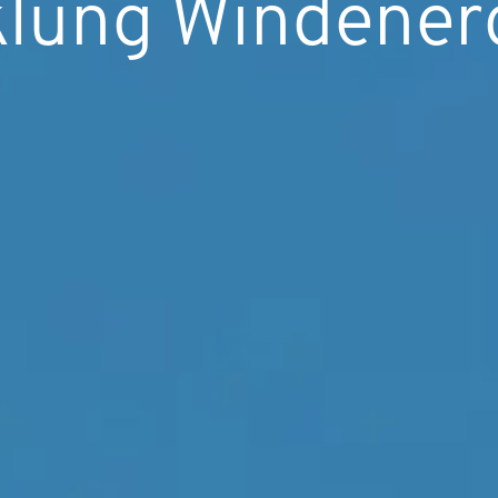
lung Windener
!