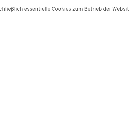
hließlich essentielle Cookies zum Betrieb der Websi
nergieanlagen erfolgt heute oft auf Basis eines Las
nen wir die erprobten Methoden mit einfachen Maßna
onservativ sind?
stitut für Windenergiesysteme zusammengeschlossen
sierten Methode zu untersuchen. Das daraus ergeben
de und dem Ansatz der schadensäquivalenten Lasten 
chgeführt, die bezüglich Lebensdauerverlängerung 
, Blattschrauben, und Hauptachse.