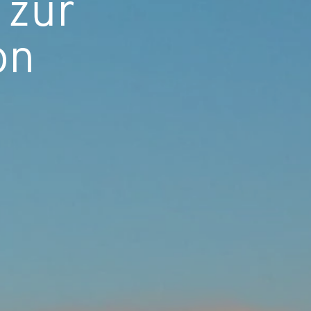
 zur
on