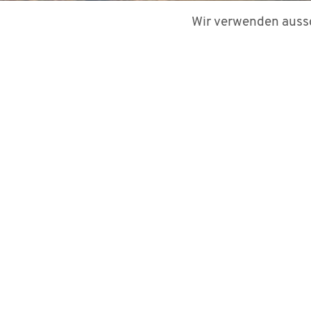
Wir verwenden aussc
12. Oktober 2020
von
Mariam Paktiani
Die Berechnung der Restlebensdauer von Winde
vereinfachende Annahmen getroffen. Wie kön
zuverlässiger werden und nicht übertrieben k
Wir haben uns wieder mit dem Fraunhofer-In
Windenergieanlagen mithilfe von spannungsba
zwischen der Untersuchung mit dieser Metho
Untersuchung wurde an drei Komponenten dur
kritisch bewertet werden: Blattwurzellaminat