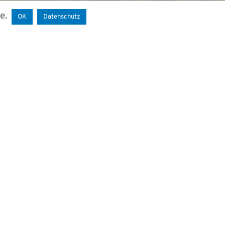
te.
OK
Datenschutz
tvergleichs. Dabei werden viele
hmen so verbessern, dass die Ergebnisse
, um die Lebensdauerverlängerung von
e Paper fokussiert auf den Vergleich
nach dem neuesten Stand der Technik. Die
von Windenergieanlagen üblicherweise als