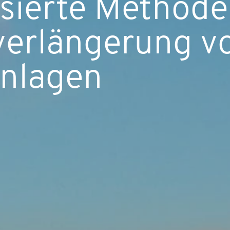
ierte Methode
erlängerung v
nlagen