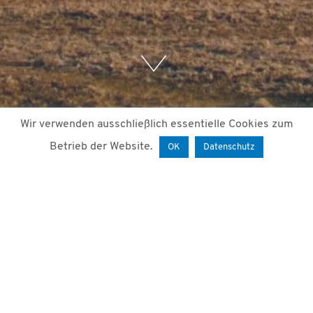
Wir verwenden ausschließlich essentielle Cookies zum
Betrieb der Website.
OK
Datenschutz
1. März 2021
von
Mariam Paktiani
Am 28. August 2020 hielt unser
Geschäftsführer Prof. Dr. Holger Lange im
12.
Branchentag Windenergie NRW
einen Vortrag